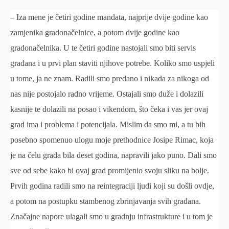
– Iza mene je četiri godine mandata, najprije dvije godine kao
zamjenika gradonačelnice, a potom dvije godine kao
gradonačelnika. U te četiri godine nastojali smo biti servis
građana i u prvi plan staviti njihove potrebe. Koliko smo uspjeli
u tome, ja ne znam. Radili smo predano i nikada za nikoga od
nas nije postojalo radno vrijeme. Ostajali smo duže i dolazili
kasnije te dolazili na posao i vikendom, što čeka i vas jer ovaj
grad ima i problema i potencijala. Mislim da smo mi, a tu bih
posebno spomenuo ulogu moje prethodnice Josipe Rimac, koja
je na čelu grada bila deset godina, napravili jako puno. Dali smo
sve od sebe kako bi ovaj grad promijenio svoju sliku na bolje.
Prvih godina radili smo na reintegraciji ljudi koji su došli ovdje,
a potom na postupku stambenog zbrinjavanja svih građana.
Značajne napore ulagali smo u gradnju infrastrukture i u tom je