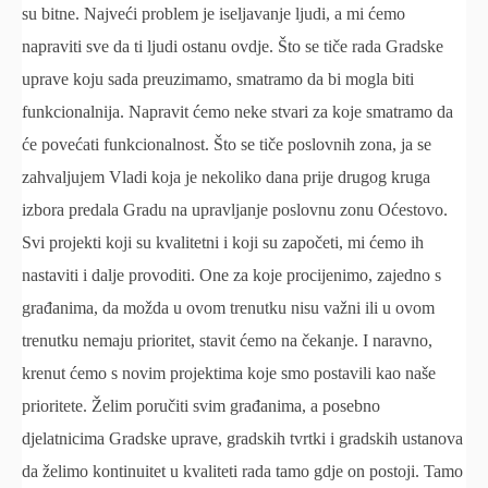
su bitne. Najveći problem je iseljavanje ljudi, a mi ćemo
napraviti sve da ti ljudi ostanu ovdje. Što se tiče rada Gradske
uprave koju sada preuzimamo, smatramo da bi mogla biti
funkcionalnija. Napravit ćemo neke stvari za koje smatramo da
će povećati funkcionalnost. Što se tiče poslovnih zona, ja se
zahvaljujem Vladi koja je nekoliko dana prije drugog kruga
izbora predala Gradu na upravljanje poslovnu zonu Oćestovo.
Svi projekti koji su kvalitetni i koji su započeti, mi ćemo ih
nastaviti i dalje provoditi. One za koje procijenimo, zajedno s
građanima, da možda u ovom trenutku nisu važni ili u ovom
trenutku nemaju prioritet, stavit ćemo na čekanje. I naravno,
krenut ćemo s novim projektima koje smo postavili kao naše
prioritete. Želim poručiti svim građanima, a posebno
djelatnicima Gradske uprave, gradskih tvrtki i gradskih ustanova
da želimo kontinuitet u kvaliteti rada tamo gdje on postoji. Tamo