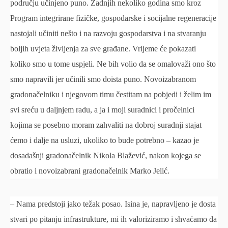
području učinjeno puno. Zadnjih nekoliko godina smo kroz
Program integrirane fizičke, gospodarske i socijalne regeneracije
nastojali učiniti nešto i na razvoju gospodarstva i na stvaranju
boljih uvjeta življenja za sve građane. Vrijeme će pokazati
koliko smo u tome uspjeli. Ne bih volio da se omalovaži ono što
smo napravili jer učinili smo doista puno. Novoizabranom
gradonačelniku i njegovom timu čestitam na pobjedi i želim im
svi sreću u daljnjem radu, a ja i moji suradnici i pročelnici
kojima se posebno moram zahvaliti na dobroj suradnji stajat
ćemo i dalje na usluzi, ukoliko to bude potrebno – kazao je
dosadašnji gradonačelnik Nikola Blažević, nakon kojega se
obratio i novoizabrani gradonačelnik Marko Jelić.
– Nama predstoji jako težak posao. Isina je, napravljeno je dosta
stvari po pitanju infrastrukture, mi ih valoriziramo i shvaćamo da