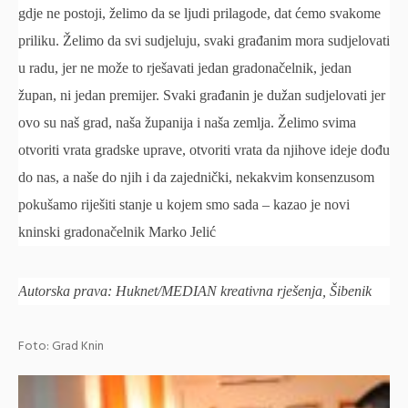
gdje ne postoji, želimo da se ljudi prilagode, dat ćemo svakome
priliku. Želimo da svi sudjeluju, svaki građanim mora sudjelovati
u radu, jer ne može to rješavati jedan gradonačelnik, jedan
župan, ni jedan premijer. Svaki građanin je dužan sudjelovati jer
ovo su naš grad, naša županija i naša zemlja. Želimo svima
otvoriti vrata gradske uprave, otvoriti vrata da njihove ideje dođu
do nas, a naše do njih i da zajednički, nekakvim konsenzusom
pokušamo riješiti stanje u kojem smo sada – kazao je novi
kninski gradonačelnik Marko Jelić
Autorska prava: Huknet/MEDIAN kreativna rješenja, Šibenik
Foto: Grad Knin