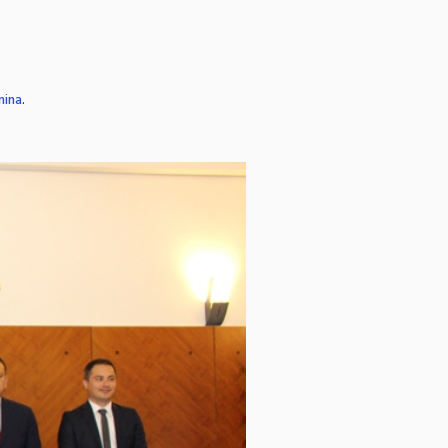
nina
.