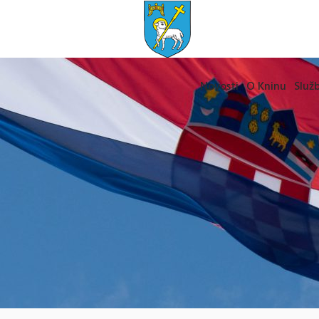
Novosti
O Kninu
Služb