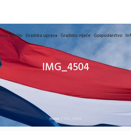
eno glasilo
Gradska uprava
Gradsko vijeće
Gospodarstvo
In
IMG_4504
Home
/
IMG_4504