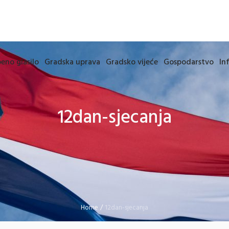
eno glasilo
Gradska uprava
Gradsko vijeće
Gospodarstvo
In
12dan-sjecanja
Home
/
12dan-sjecanja