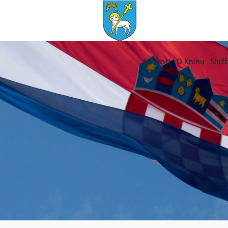
Novosti
O Kninu
Služb