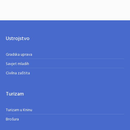
Ustrojstvo
Gradska uprava
Savjet mladih
Civilna zaštita
Turizam
Turizam u Kninu
Brošura