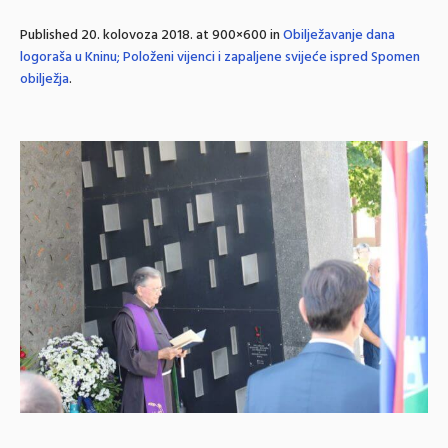
Published
20. kolovoza 2018.
at 900×600 in
Obilježavanje dana
logoraša u Kninu; Položeni vijenci i zapaljene svijeće ispred Spomen
obilježja
.