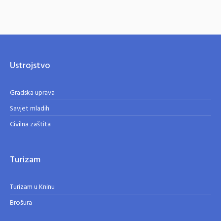
Ustrojstvo
Gradska uprava
Savjet mladih
Civilna zaštita
Turizam
Turizam u Kninu
Brošura