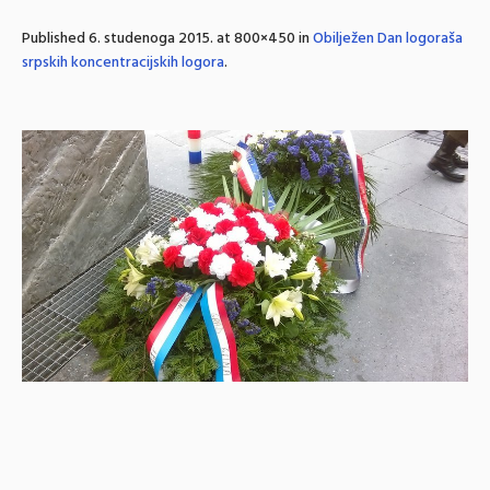
Published
6. studenoga 2015.
at 800×450 in
Obilježen Dan logoraša
srpskih koncentracijskih logora
.