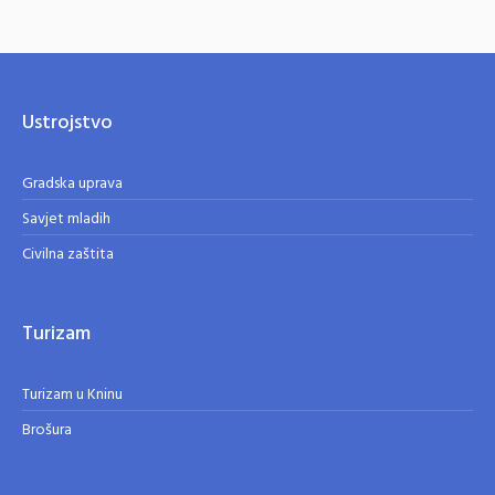
Ustrojstvo
Gradska uprava
Savjet mladih
Civilna zaštita
Turizam
Turizam u Kninu
Brošura