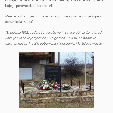
Udruge civilnih stradalnika iz Domovinskog rata Zadarske županije
koje je predvodila Ljubica Krcelić.
Misu te potom riječi odrješenja za poginule predvodio je župnik
don. Nikola Dučkić.
18. siječnja 1992. godine četveročlanu hrvatsku obitelj Čengić, od
kojih je bilo i dvoje djece od 11 i 5 godina, ubili su, na nadasve
okrutan način, krajiški pobunjenici i pripadnici Martićeve milicije.