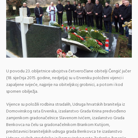
U povodu 23. obljetnice ubojstva četveročlane obitelji Čengić jučer
(18. siječnja 2015. godine, nedjelja) su u Erveniku položeni vijenci i
zapaljene svijeće, najprije na obiteljskoj grobnici, a potom i kod
spomen obilježja.
Vijence su položili rodbina stradalih, Udruga hrvatskih branitelja iz
Domovinskog rata Ervenika, izaslanstvo Grada Knina predvođeno
zamjenikom gradonačelnice Slavenom Ivićem, izaslanstvo Grada
Benkovca na čelu sa gradonačelnikom Brankom Kutijom,
predstavnici braniteljskih udruga grada Benkovca te izaslanstvo