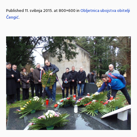
Published
11. svibnja 2015.
at 800×600 in
Obljetnica ubojstva obitelji
Čengić
.