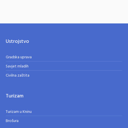
Ustrojstvo
Gradska uprava
Savjet mladih
Civilna zaštita
Turizam
Turizam u Kninu
Brošura