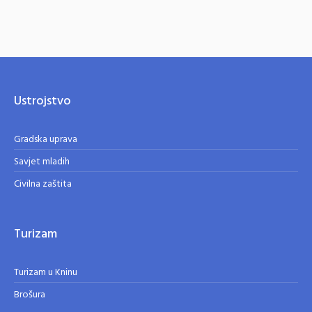
Ustrojstvo
Gradska uprava
Savjet mladih
Civilna zaštita
Turizam
Turizam u Kninu
Brošura