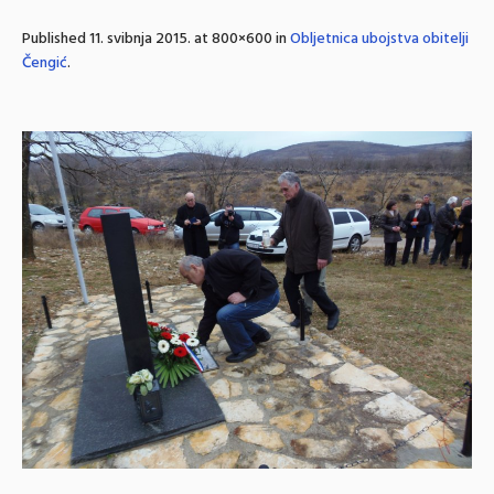
Published
11. svibnja 2015.
at 800×600 in
Obljetnica ubojstva obitelji
Čengić
.