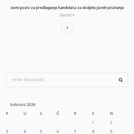
Javni poziv za predlaganje kandidata za dodjelu javnih priznanja
Sljedeće
kolovoz 2026
P
U
S
Č
P
S
N
1
2
3
4
5
6
7
8
9