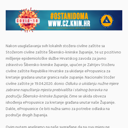
Nakon usuglašavanja svih lokalnih stožera civilne zaštite sa
Stožerom civilne zaštite Šibensko-kninske županije, te uz pozitivno
mišljenje epidemiološke službe Hrvatskog zavoda za javno
zdravstvo Šibensko-kninske županije, upućen je Zahtjev Stožeru
civilne zaštite Republike Hrvatske za ukidanje ePropusnica za
kretanje gradana unutar granica naše zupanije. Nacionalni Stožer
civilne zaštite je 19.04.2020. donio
Odluku o ukidanju nužne mjere
zabrane napuštanja mjesta prebivališta i stalnog boravka na
području Šibensko-kninske županije
, čime se ukida obveza
ishođenja ePropusnice za kretanje građana unutar naše Županije.
Dakle, ePropusnice će biti nužna samo za potrebe odlaska na
područje drugih županija.
Ovim putem apeliramo na naše sugrađane da na ovu mjeru ne