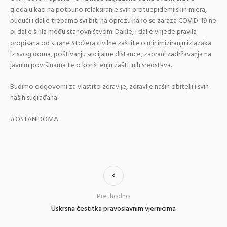
gledaju kao na potpuno relaksiranje svih protuepidemijskih mjera,
budući i dalje trebamo svi biti na oprezu kako se zaraza COVID-19 ne
bi dalje širila među stanovništvom. Dakle, i dalje vrijede pravila
propisana od strane Stožera civilne zaštite o minimiziranju izlazaka
iz svog doma, poštivanju socijalne distance, zabrani zadržavanja na
javnim površinama te o korištenju zaštitnih sredstava.
Budimo odgovorni za vlastito zdravlje, zdravlje naših obitelji i svih
naših sugrađana!
#OSTANIDOMA
Prethodno
Uskrsna čestitka pravoslavnim vjernicima