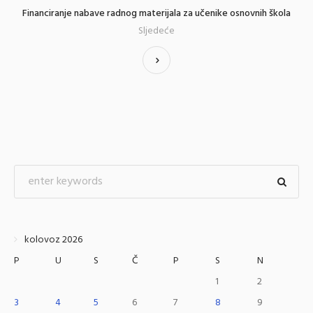
Financiranje nabave radnog materijala za učenike osnovnih škola
Sljedeće
kolovoz 2026
P
U
S
Č
P
S
N
1
2
3
4
5
6
7
8
9