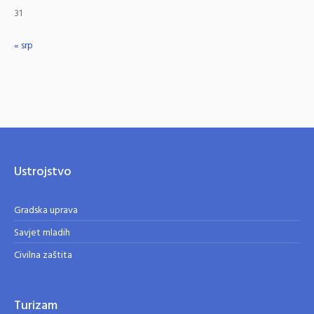
31
« srp
Ustrojstvo
Gradska uprava
Savjet mladih
Civilna zaštita
Turizam