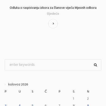
Odluka o raspisivanju izbora za članove vijeća Mjesnih odbora
Sljedeće
kolovoz 2026
P
U
S
Č
P
S
N
1
2
3
4
5
6
7
8
9