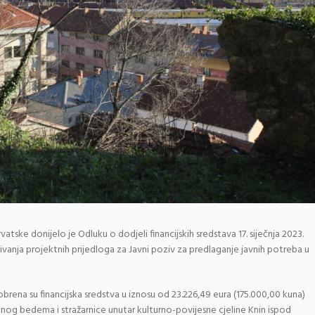
atske donijelo je Odluku o dodjeli financijskih sredstava 17. siječnja 2023.
nja projektnih prijedloga za Javni poziv za predlaganje javnih potreba u
rena su financijska sredstva u iznosu od 23.226,49 eura (175.000,00 kuna)
nog bedema i stražarnice unutar kulturno-povijesne cjeline Knin ispod