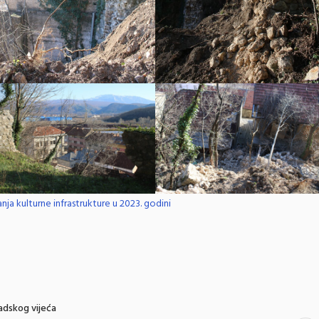
ja kulturne infrastrukture u 2023. godini
adskog vijeća