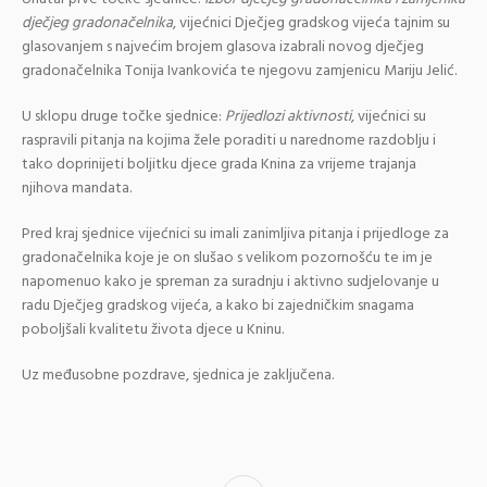
dječjeg gradonačelnika
, vijećnici Dječjeg gradskog vijeća tajnim su
glasovanjem s najvećim brojem glasova izabrali novog dječjeg
gradonačelnika Tonija Ivankovića te njegovu zamjenicu Mariju Jelić.
U sklopu druge točke sjednice:
Prijedlozi aktivnosti
, vijećnici su
raspravili pitanja na kojima žele poraditi u narednome razdoblju i
tako doprinijeti boljitku djece grada Knina za vrijeme trajanja
njihova mandata.
Pred kraj sjednice vijećnici su imali zanimljiva pitanja i prijedloge za
gradonačelnika koje je on slušao s velikom pozornošću te im je
napomenuo kako je spreman za suradnju i aktivno sudjelovanje u
radu Dječjeg gradskog vijeća, a kako bi zajedničkim snagama
poboljšali kvalitetu života djece u Kninu.
Uz međusobne pozdrave, sjednica je zaključena.