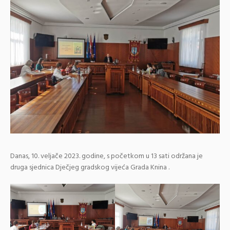
Danas, 10. veljače 2023. godine, s početkom u 13 sati održana je
druga sjednica Dječjeg gradskog vijeća Grada Knina .