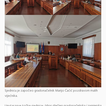
Sjednicu je započeo gradonačelnik Marijo Ćaćić pozdravom malih
vijećnika.
Unutar prve točke sjednice:
Izbor dječjeg gradonačelnika i zamjenika