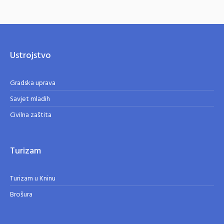
Ustrojstvo
Gradska uprava
Savjet mladih
Civilna zaštita
Turizam
Turizam u Kninu
Brošura