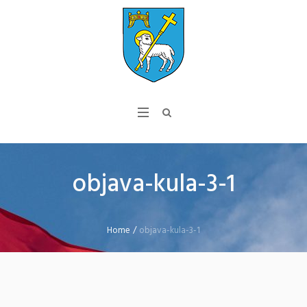
objava-kula-3-1
Home
/
objava-kula-3-1