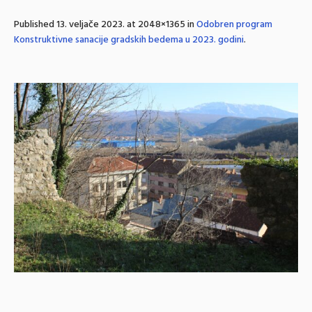
Published
13. veljače 2023.
at 2048×1365 in
Odobren program
Konstruktivne sanacije gradskih bedema u 2023. godini
.