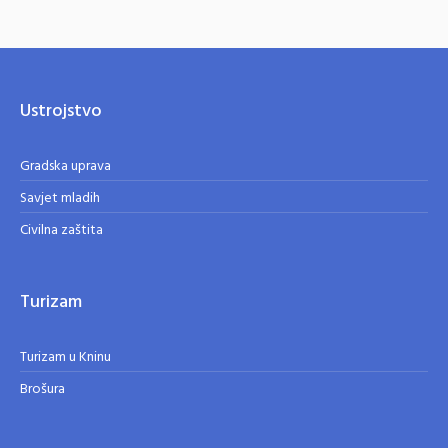
Ustrojstvo
Gradska uprava
Savjet mladih
Civilna zaštita
Turizam
Turizam u Kninu
Brošura