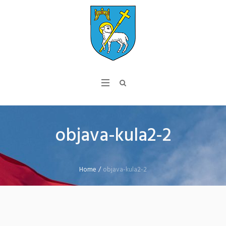
objava-kula2-2
Home
/
objava-kula2-2