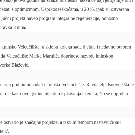
kako je ova godina na zalazu bila teška, takva će najvjerojatnije biti i
 dočekati s optimizmom. Usprkos teškoćama, u 2016. ipak su ostvarena
ljučni projekt naveo program integralne regeneracije, odnosno
poravka Knina.
 kninsko Veleučilište, u sklopu kojega sada djeluje i nedavno otvoren
i da Veleučilište Marka Marulića doprinese razvoju kninskog
ovorka Blažević.
a koju godinu pohađati i kninsko veleučilište. Ravnatelj Osnovne škole
 je kako ove godine nije bilo ispisivanja učenika, što se dogodilo
.
 ostvario je značajne projekte, a takvim tempom nastavit će se i
elić.