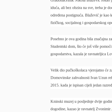
Gradonačelnik Nikola Blažević rekao je 
iduća, ali bez obzira na sve, treba je
određena postignuća. Blažević je kao k
fizičkog, socijalnog i gospodarskog o
Posebno je ova godina bila značajna za
Studentski dom, što će još više pomoć
gospodarstva, kazala je ravnateljica L
Velik dio pučkoškolaca vjerojatno će z
Domovinske zahvalnosti Ivan Uzun rekao
2015. kada je ispisan cijeli jedan razred
Kninski muzej u posljednje dvije godine
dogodine, kazao je ravnatelj Zvonimir J