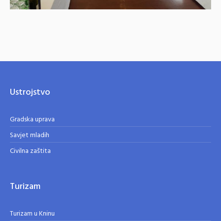
Ustrojstvo
Gradska uprava
Savjet mladih
Civilna zaštita
Turizam
Turizam u Kninu