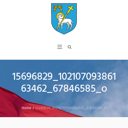
15696829_102107093861
63462_67846585_o
Home
/
15696829_10210709386163462_67846585_o