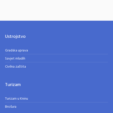
Ustrojstvo
Gradska uprava
Savjet mladih
Civilna zaštita
Turizam
Turizam u Kninu
Brošura