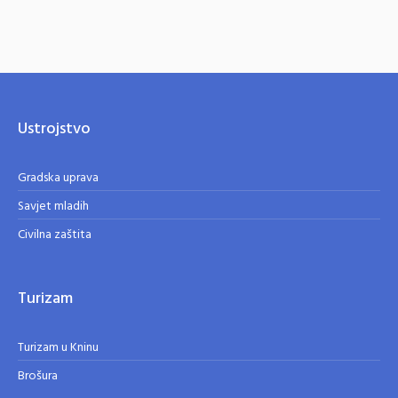
Ustrojstvo
Gradska uprava
Savjet mladih
Civilna zaštita
Turizam
Turizam u Kninu
Brošura