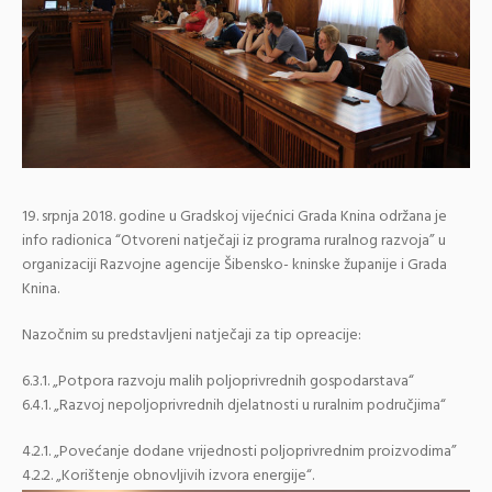
19. srpnja 2018. godine u Gradskoj vijećnici Grada Knina održana je
info radionica “Otvoreni natječaji iz programa ruralnog razvoja” u
organizaciji Razvojne agencije Šibensko- kninske županije i Grada
Knina.
Nazočnim su predstavljeni natječaji za tip opreacije:
6.3.1. „Potpora razvoju malih poljoprivrednih gospodarstava“
6.4.1. „Razvoj nepoljoprivrednih djelatnosti u ruralnim područjima“
4.2.1. „Povećanje dodane vrijednosti poljoprivrednim proizvodima”
4.2.2. „Korištenje obnovljivih izvora energije“.