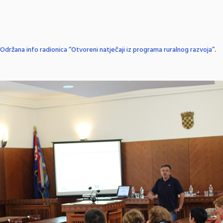
Održana info radionica “Otvoreni natječaji iz programa ruralnog razvoja”
.