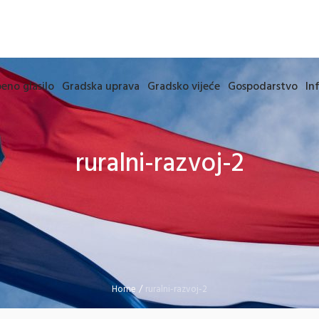
eno glasilo
Gradska uprava
Gradsko vijeće
Gospodarstvo
In
ruralni-razvoj-2
Home
/
ruralni-razvoj-2