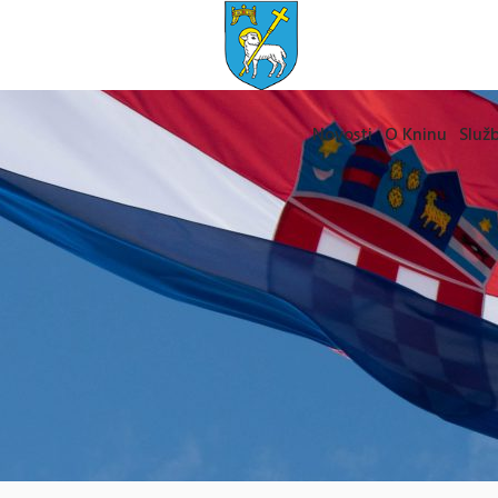
Novosti
O Kninu
Služb