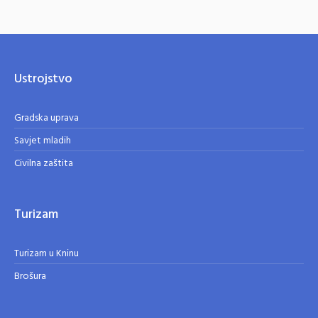
Ustrojstvo
Gradska uprava
Savjet mladih
Civilna zaštita
Turizam
Turizam u Kninu
Brošura