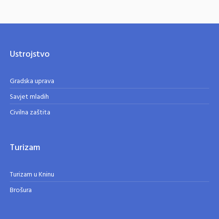
Ustrojstvo
Gradska uprava
Savjet mladih
Civilna zaštita
Turizam
Turizam u Kninu
Brošura