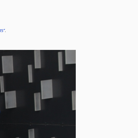
15“
.