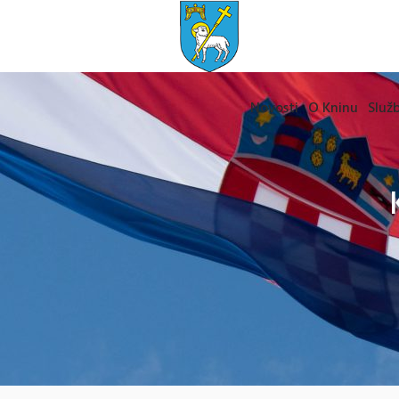
Novosti
O Kninu
Služb