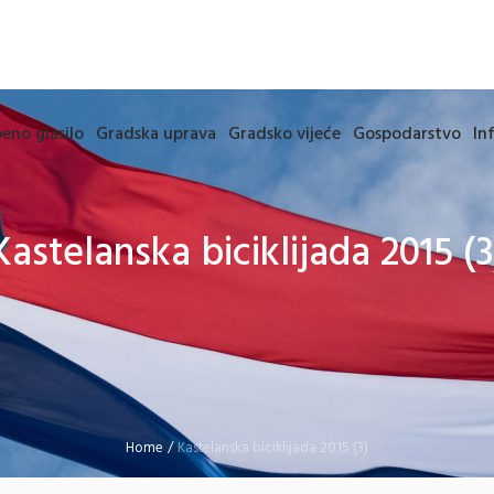
eno glasilo
Gradska uprava
Gradsko vijeće
Gospodarstvo
In
Kastelanska biciklijada 2015 (3
Home
/
Kastelanska biciklijada 2015 (3)