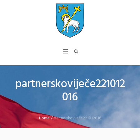
partnerskoviječe221012
016
Home
/
partnerskoviječe221012016