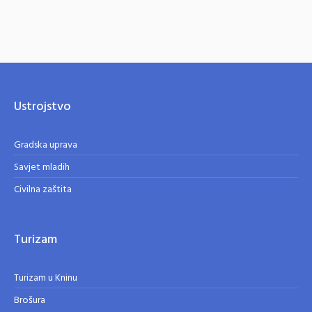
Ustrojstvo
Gradska uprava
Savjet mladih
Civilna zaštita
Turizam
Turizam u Kninu
Brošura