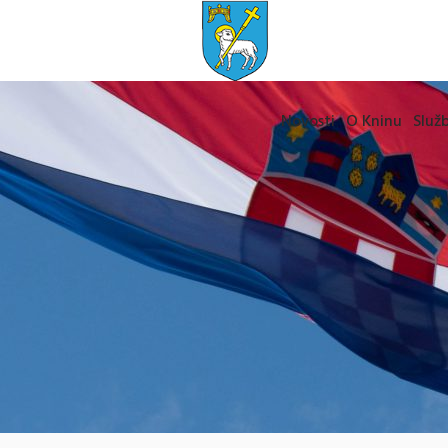
Novosti
O Kninu
Služb