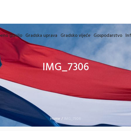
eno glasilo
Gradska uprava
Gradsko vijeće
Gospodarstvo
In
IMG_7306
Home
/
IMG_7306