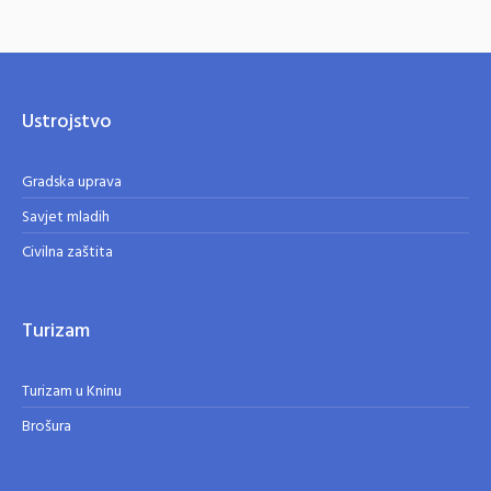
Ustrojstvo
Gradska uprava
Savjet mladih
Civilna zaštita
Turizam
Turizam u Kninu
Brošura