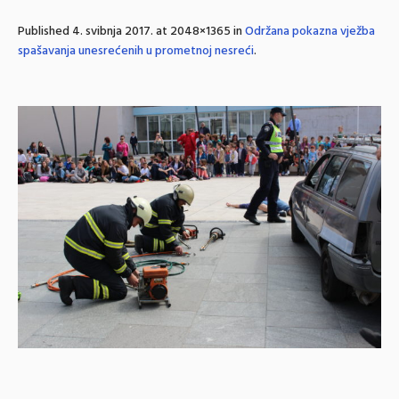
Published
4. svibnja 2017.
at 2048×1365 in
Održana pokazna vježba
spašavanja unesrećenih u prometnoj nesreći
.