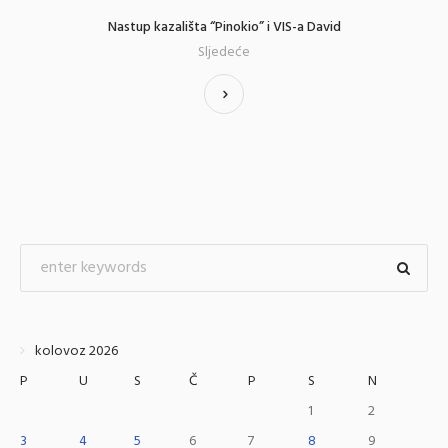
Nastup kazališta “Pinokio” i VIS-a David
Sljedeće
kolovoz 2026
P
U
S
Č
P
S
N
1
2
3
4
5
6
7
8
9