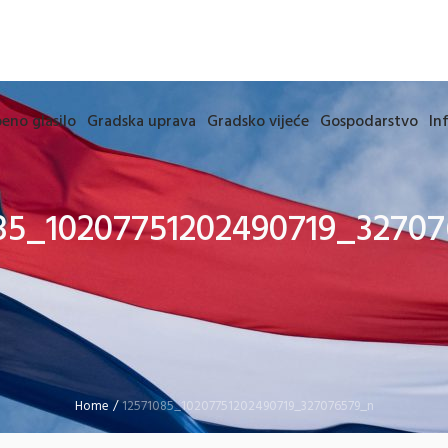
eno glasilo
Gradska uprava
Gradsko vijeće
Gospodarstvo
In
85_10207751202490719_3270
Home
/
12571085_10207751202490719_327076579_n