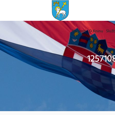
Novosti
O Kninu
Služb
125710