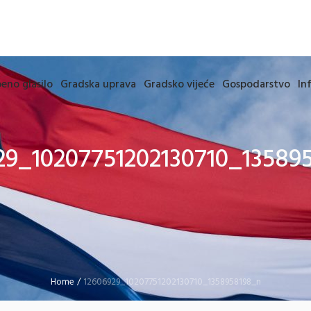
eno glasilo
Gradska uprava
Gradsko vijeće
Gospodarstvo
In
29_10207751202130710_13589
Home
/
12606929_10207751202130710_1358958198_n