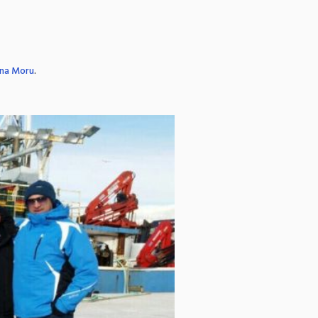
 na Moru
.