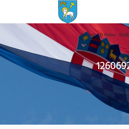
Novosti
O Kninu
Služb
126069