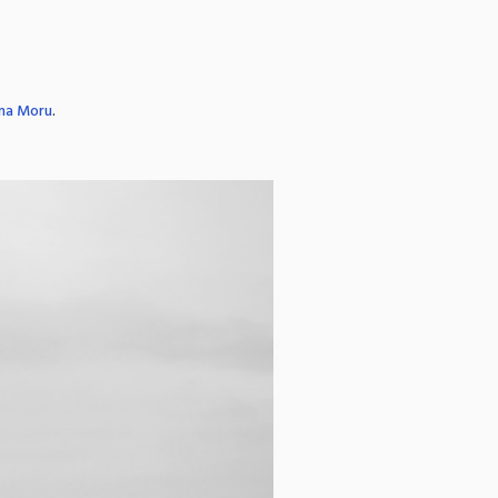
 na Moru
.