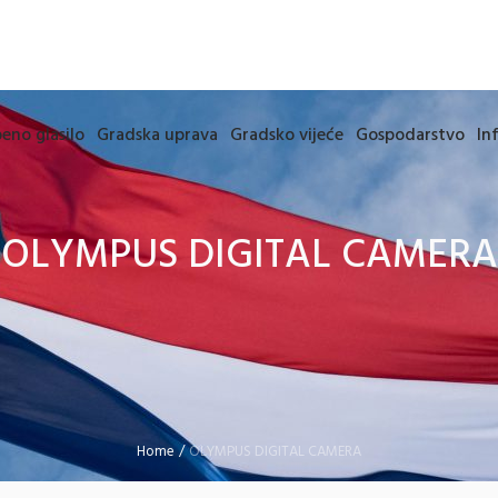
eno glasilo
Gradska uprava
Gradsko vijeće
Gospodarstvo
In
OLYMPUS DIGITAL CAMERA
Home
/
OLYMPUS DIGITAL CAMERA