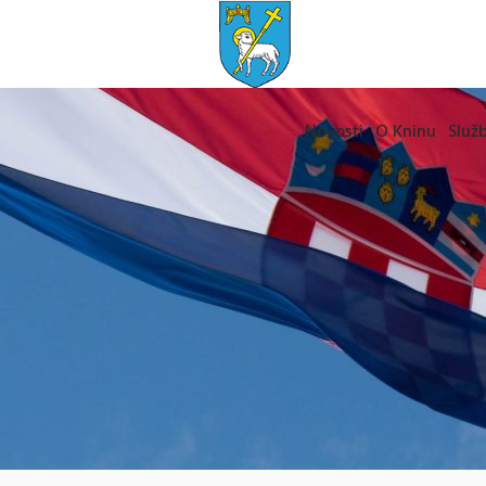
Novosti
O Kninu
Služb