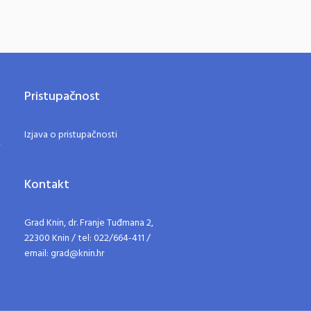
Pristupačnost
Izjava o pristupačnosti
Kontakt
Grad Knin, dr. Franje Tuđmana 2,
22300 Knin / tel: 022/664-411 /
email: grad@knin.hr