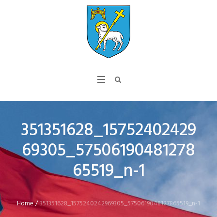
351351628_15752402429
69305_57506190481278
65519_n-1
Home
/
351351628_1575240242969305_5750619048127865519_n-1