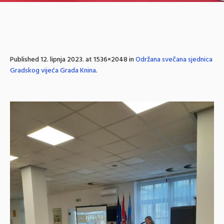
Published
12. lipnja 2023.
at 1536×2048 in
Održana svečana sjednica
Gradskog vijeća Grada Knina
.