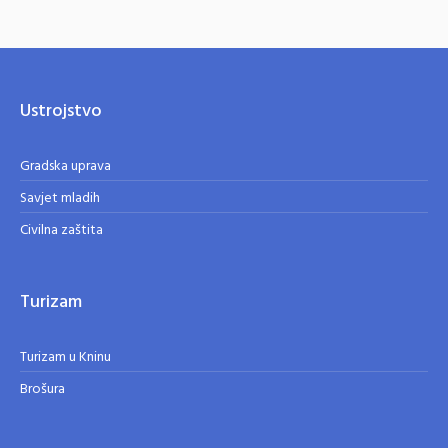
Ustrojstvo
Gradska uprava
Savjet mladih
Civilna zaštita
Turizam
Turizam u Kninu
Brošura