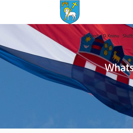
Novosti
O Kninu
Služb
WhatsA