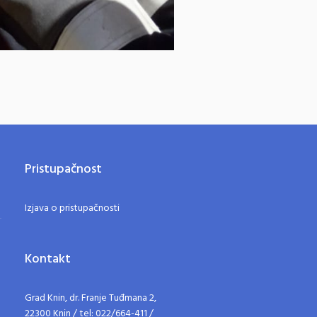
Pristupačnost
Izjava o pristupačnosti
Kontakt
Grad Knin, dr. Franje Tuđmana 2,
22300 Knin / tel: 022/664-411 /