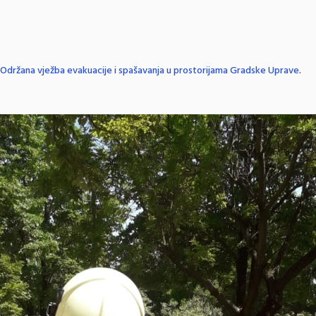
Održana vježba evakuacije i spašavanja u prostorijama Gradske Uprave
.