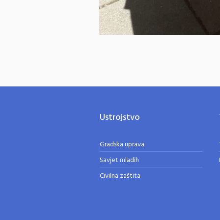
Ustrojstvo
Gradska uprava
Savjet mladih
Civilna zaštita