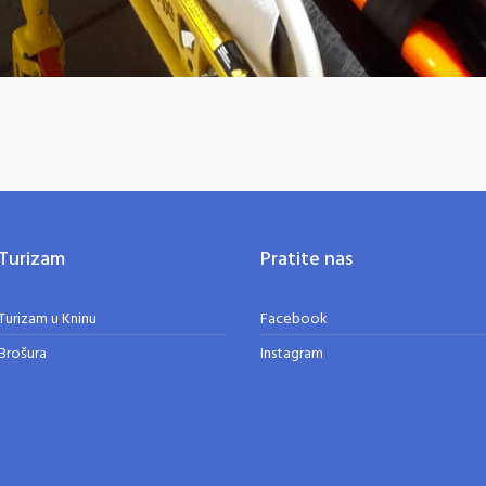
Turizam
Pratite nas
Turizam u Kninu
Facebook
Brošura
Instagram