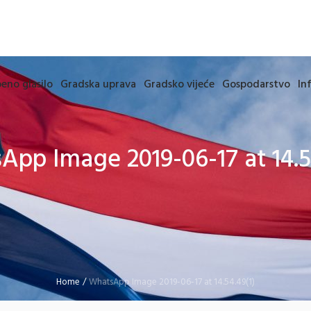
eno glasilo
Gradska uprava
Gradsko vijeće
Gospodarstvo
In
pp Image 2019-06-17 at 14.5
Home
/
WhatsApp Image 2019-06-17 at 14.54.49(1)