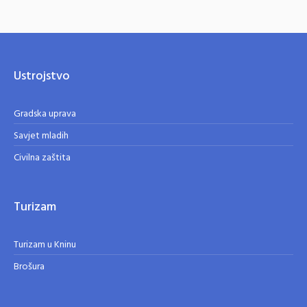
Ustrojstvo
Gradska uprava
Savjet mladih
Civilna zaštita
Turizam
Turizam u Kninu
Brošura