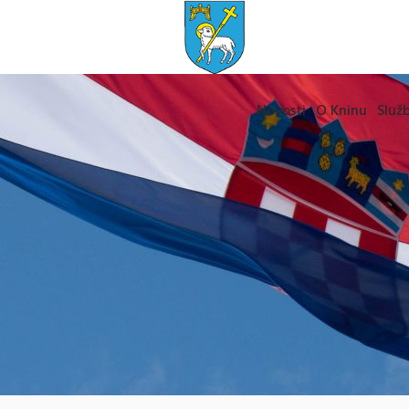
Novosti
O Kninu
Služb