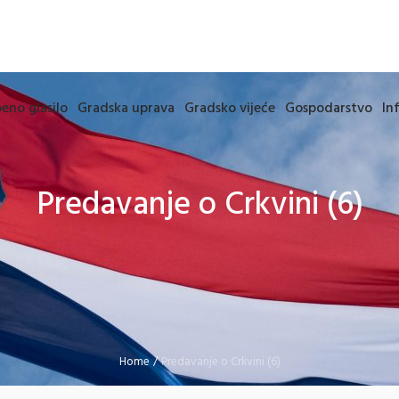
eno glasilo
Gradska uprava
Gradsko vijeće
Gospodarstvo
In
Predavanje o Crkvini (6)
Home
/
Predavanje o Crkvini (6)