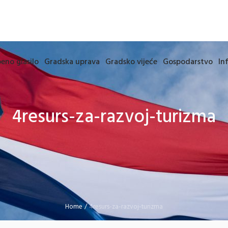
eno glasilo
Gradska uprava
Gradsko vijeće
Gospodarstvo
In
4resurs-za-razvoj-turizma
Home
/
4resurs-za-razvoj-turizma