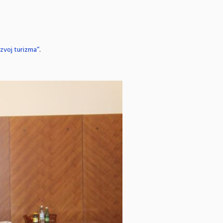
azvoj turizma”
.