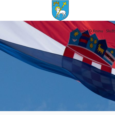
Novosti
O Kninu
Služb