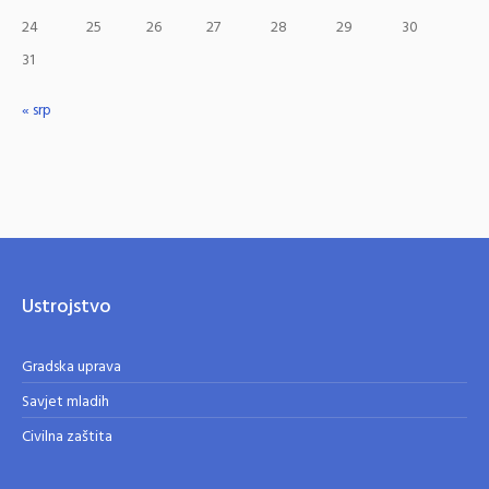
24
25
26
27
28
29
30
31
« srp
Ustrojstvo
Gradska uprava
Savjet mladih
Civilna zaštita