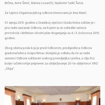
Brčina, Ante Šimić, Matea Lozančić, Nadomir Tadić Šutra.
Za tajnicu Organizacijskog odbora imenovana je Ana Marić.
01. srpnja 2015. godine u Gradskoj vijećnici Grada Knina održan je i
prvi radni sastanak Odbora, na kojem su se odredile satnice
protokola i definirao okvirni plan doganjanja za 4. i 5. kolovoza 2015.
godine.
Zbog obima posla koji je pred Odborom, predsjednica Odbora
gradonačelnica Josipa Rimac donijela je odluku da će se radni
sastanci Odbora održavati svakog ponedjeljka i petka, u cilju što
bolje i učinkovitije pripreme za obilježavanje 20-te obljetnice VRO
„Oluja“.