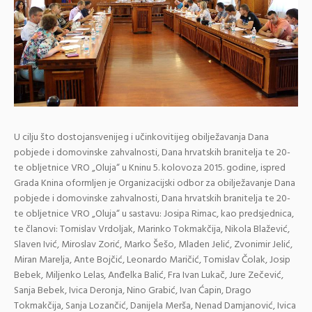
U cilju što dostojansvenijeg i učinkovitijeg obilježavanja Dana
pobjede i domovinske zahvalnosti, Dana hrvatskih branitelja te 20-
te obljetnice VRO „Oluja“ u Kninu 5. kolovoza 2015. godine, ispred
Grada Knina oformljen je Organizacijski odbor za obilježavanje Dana
pobjede i domovinske zahvalnosti, Dana hrvatskih branitelja te 20-
te obljetnice VRO „Oluja“ u sastavu: Josipa Rimac, kao predsjednica,
te članovi: Tomislav Vrdoljak, Marinko Tokmakčija, Nikola Blažević,
Slaven Ivić, Miroslav Zorić, Marko Šešo, Mladen Jelić, Zvonimir Jelić,
Miran Marelja, Ante Bojčić, Leonardo Maričić, Tomislav Čolak, Josip
Bebek, Miljenko Lelas, Anđelka Balić, Fra Ivan Lukač, Jure Zečević,
Sanja Bebek, Ivica Deronja, Nino Grabić, Ivan Ćapin, Drago
Tokmakčija, Sanja Lozančić, Danijela Merša, Nenad Damjanović, Ivica