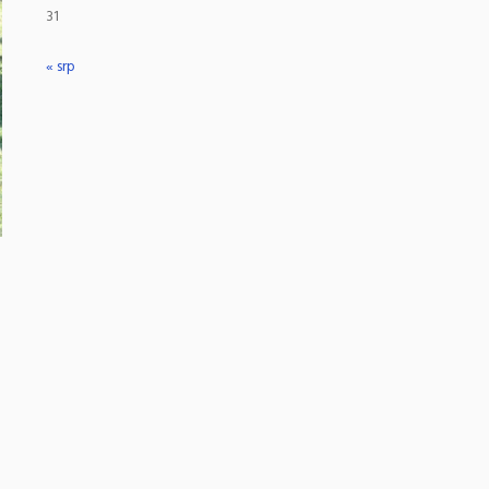
31
« srp