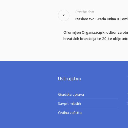
Prethodno
Izaslanstvo Grada Knina u Tomi
Oformljen Organizacijski odbor za ob
hrvatskih branitelja te 20-te obljetni
Ustrojstvo
Gradska uprava
Savjet mladih
Civilna zaštita