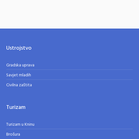
Ustrojstvo
Gradska uprava
Savjet mladih
Civilna zaštita
Turizam
Turizam u Kninu
Brošura