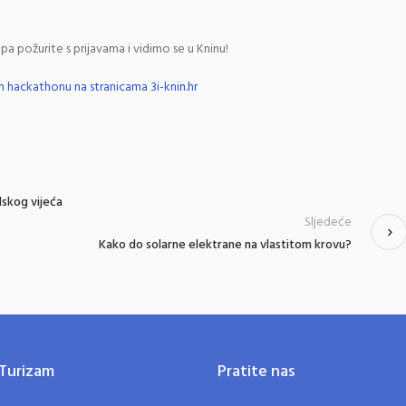
pa požurite s prijavama i vidimo se u Kninu!
m hackathonu na stranicama 3i-knin.hr
dskog vijeća
Sljedeće
Kako do solarne elektrane na vlastitom krovu?
Turizam
Pratite nas