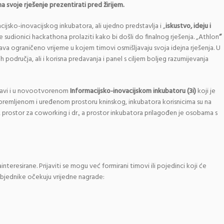
a svoje rješenje prezentirati pred žirijem.
cijsko-inovacijskog inkubatora, ali ujedno predstavlja i „
iskustvo, ideju i
e sudionici hackathona prolaziti kako bi došli do finalnog rješenja. „Athlon
“
ava ograničeno vrijeme u kojem timovi osmišljavaju svoja idejna rješenja. U
 područja, ali i korisna predavanja i panel s ciljem boljeg razumijevanja
rđavi i u novootvorenom
Informacijsko-inovacijskom inkubatoru (3i)
koji je
opremljenom i uređenom prostoru kninskog, inkubatora korisnicima su na
e, prostor za coworking i dr., a prostor inkubatora prilagođen je osobama s
interesirane. Prijaviti se mogu već formirani timovi ili pojedinci koji će
bjednike očekuju vrijedne nagrade: