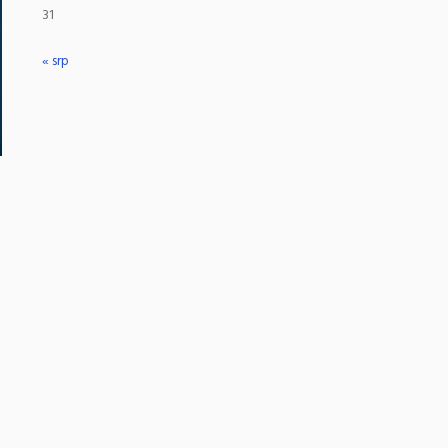
31
« srp
u