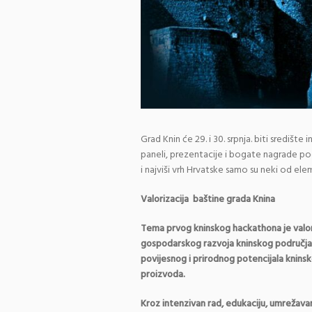
Grad Knin će 29. i 30. srpnja. biti središt
paneli, prezentacije i bogate nagrade p
i najviši vrh Hrvatske samo su neki od el
Valorizacija baštine grada Knina
Tema prvog kninskog hackathona je valori
gospodarskog razvoja kninskog područja. P
povijesnog i prirodnog potencijala knin
proizvoda.
Kroz intenzivan rad, edukaciju, umrežavanje