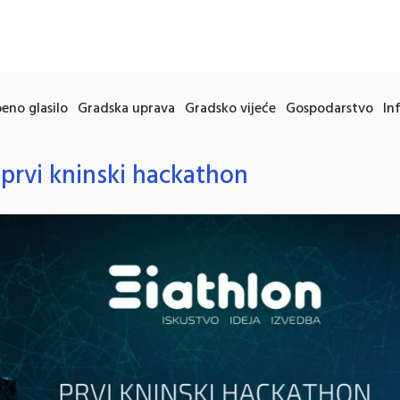
eno glasilo
Gradska uprava
Gradsko vijeće
Gospodarstvo
In
 prvi kninski hackathon