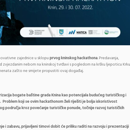
e inovativne zajednice u sklopu
prvog kninskog hackathona
. Predavanja,
od zvjezdanim nebom na kninskoj tvrđavi s pogledom na kršku ljepoticu Krk
emenata zašto ne smijete propustiti ovaj događaj.
zacija bogate baštine grada Knina kao potencijala budućeg turističkog i
roblem koji se ovim hackathonom želi riješiti je bolja iskoristivost
skog područja kroz povećanje
turističke ponude, točnije razvoj turističkih
 i zabavu, prijavljeni timovi dobit će priliku raditi na razvoju i prezentaciji