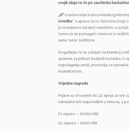
svojih ideja te će po završetku hackathon
„3i“
u nazivu krije kraticu kninskog Informa
izvedbu
“, a upravo su to faze kroz koje ć
je izvedenica od riječi marathon, a označ
tome će im pomagati i mentori iz različitih
same teme 3iathlona.
Događanje će se odvijati na kninskoj tv
spreman za prihvat budućih korisnika. U 
raspolaganju uredi, prostorija za sastank
invaliditetom.
Vrijedne nagrade
Prijave su otvorene do 22. srpnja za sve za
naknadno biti raspoređeni u timove, a po
mjesto – 10.000 HRK
mjesto – 6.000 HRK