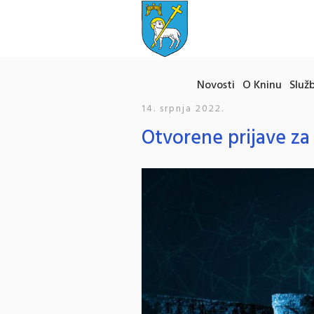
Novosti
O Kninu
Služb
14. srpnja 2022.
Otvorene prijave za