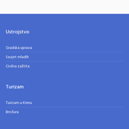
Ustrojstvo
Gradska uprava
Savjet mladih
Civilna zaštita
Turizam
Turizam u Kninu
Brošura