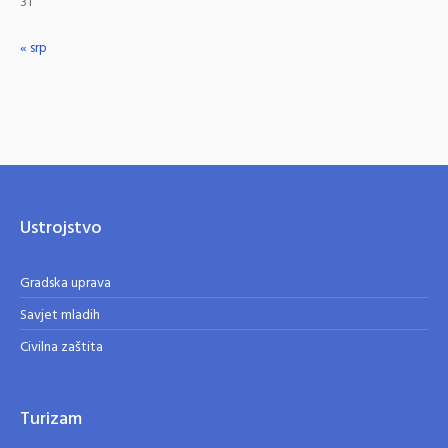
31
« srp
Ustrojstvo
Gradska uprava
Savjet mladih
Civilna zaštita
Turizam