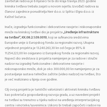
završetak radova je 6 mjeseci te bi do kraja travnja 2023. godine
kninska tvrđava trebala zasjati u novom svjetlu. Izvođači radova su
članovi zajednice ponuditelja Neir d.o.o. iz Splita i Elgra d.o.o. iz
Kaštel Sućurca.
Inače, izgradnja funkcionalne i dekorativne rasvjete i niskonaponske
mreže na kninskoj tvrđavi dio je projekta
„Uređenje infrastrukture
na tvrđavi“, KK.08.2.1.09.0010
, koji se sufinancira sredstvima
Europske unije iz Europskog fonda za regionalni razvoj. Ukupna
vrijednost projekta je 13.240.263,30 kn od čega je 85% ili
11.254.223,00 kn osigurano iz Europskog fonda za regionalni razvoj.
Najveći dio sredstava iz projekta namijenjen je za radove i stručni
nadzor na izgradnji funkcionalne i dekorativne rasvjete i
niskonaponske mreže, dok je oko 300.000,00 kn namijenjeno je za
postavljanje sustava tehničke zaštite (video nadzor) na tvrđavi, što
je već realizirano u lipnju ove godine.
Cilj ovog projekta je turistički valorizirati i aktivirati kninsku tvrđavu
kao pokretača gospodarskog razvoja grada, a uz navedeni projekt
na tvrđavi su trenutno u tijeku radovi na uređenju interpretacijskog
centra i vinoteke/suvenirnice. Uskoro bi trebali započeti i radovi na