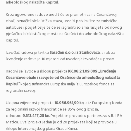
arheološkog nalazišta Kapitul.
Kroz ugovorene radove uredit će se prometnica na Cesarićevoj
obali, označiti biciklistička staza, urediti parkiralište za turističke
autobuse i posjetitelje te će se izgraditi solarna rasvjeta od novog
pješačko-biciklističkog mosta na Orašnici do arheološkog nalazišta
Kapitul.
Izvođač radova je tvrtka
Sarađen d.o.o. iz Stankovaca
, a rok za
izvođenje radova je 10 mjeseci od uvođenja izvođača u posao.
Radovi se izvode u sklopu projekta
KK.08.2.1.09.009 „Uređenje
Cesarićeve obale i rasvjete od Orašnice do arheološkog nalazišta
Kapitul“
kojeg sufinancira Europska unija iz Europskog fonda za
regionalni razvoj.
Ukupna vrijednost projekta
10.956.961,90 kn
, a iz Europskog fonda
za regionalni razvoj financirat će se 85% ovog iznosa,
odnosno
9.313.417,25 kn
. Projekt se provodi u partnerstvu s JU LRA
Matica. Ovaj projekt jedan je od 20 projekata koji se provode u
sklopu Intervencijskog plana Grada Knina.