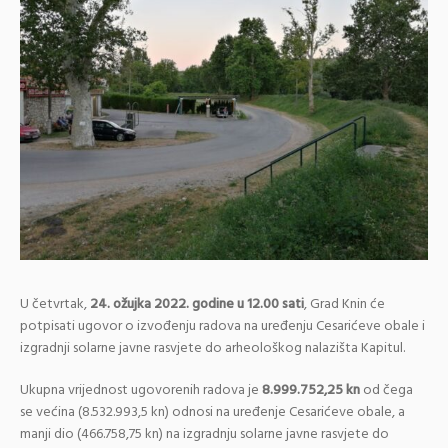
U četvrtak,
24. ožujka 2022. godine u 12.00 sati
, Grad Knin će
potpisati ugovor o izvođenju radova na uređenju Cesarićeve obale i
izgradnji solarne javne rasvjete do arheološkog nalazišta Kapitul.
Ukupna vrijednost ugovorenih radova je
8.999.752,25 kn
od čega
se većina (8.532.993,5 kn) odnosi na uređenje Cesarićeve obale, a
manji dio (466.758,75 kn) na izgradnju solarne javne rasvjete do