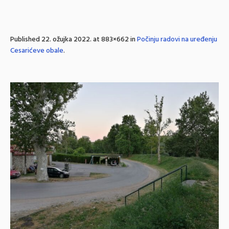
Published
22. ožujka 2022.
at 883×662 in
Počinju radovi na uređenju
Cesarićeve obale
.