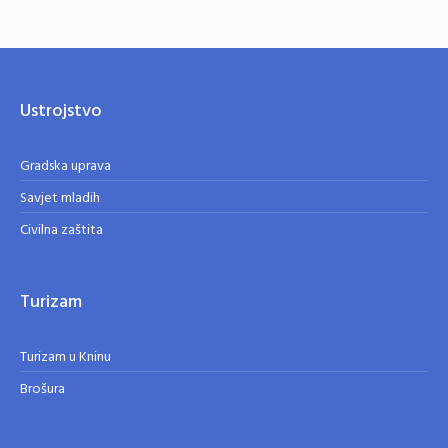
Ustrojstvo
Gradska uprava
Savjet mladih
Civilna zaštita
Turizam
Turizam u Kninu
Brošura