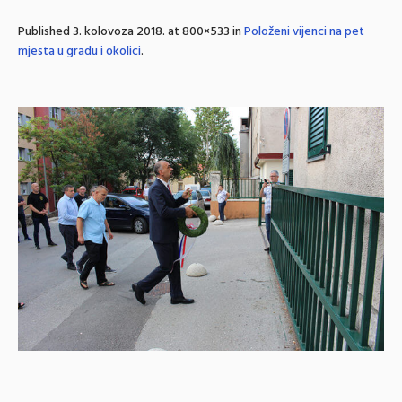
Published
3. kolovoza 2018.
at 800×533 in
Položeni vijenci na pet
mjesta u gradu i okolici
.