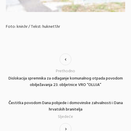
Foto: knin.hr / Tekst: huknet1.hr
Prethodno
Dislokacija spremnika za odlaganje komunalnog otpada povodom
obilježavanja 23. obljetnice VRO “OLUJA”
Čestitka povodom Dana pobjede i domovinske zahvalnosti i Dana
hrvatskih branitelja
Sljedeće