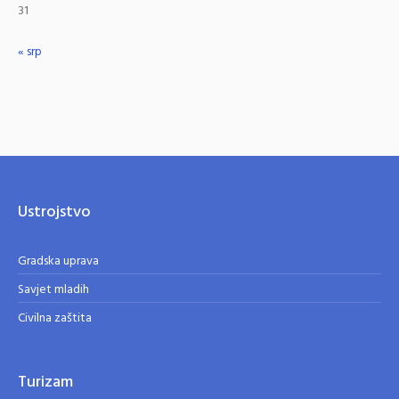
31
« srp
Ustrojstvo
Gradska uprava
Savjet mladih
Civilna zaštita
Turizam