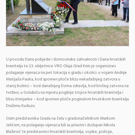
U povodu Dana pobjede i domovinske zahvalnosti i Dana hrvatskih
branitelja te 23. obljetnice VRO Oluja Grad Knin je organizirao
polaganje vijenaca na pet lokacija u gradu i okolici: u vojarni Andrije
Matijaša Pauka, kod spomen ploče blizu nekadašnjeg zatvora u
staroj bolnici – kod današnjeg Doma zdravlja, kod bivšeg zatvora na
tvrđavi, u Golubiću na mjestu pogibije trojice hrvatskih branitelja i
blizu Kninjanke – kod spomen ploče poginulom hrvatskom branitelju
Draženu Kuduzu.
Osim predstavnika Grada na čelu s gradonačelnikom Markom
Jelićem, na polaganju vijenaca bili su prisutni i dožupan Nikola
Blažević te predstavnici hrvatskih branitelja, vojske, policije,